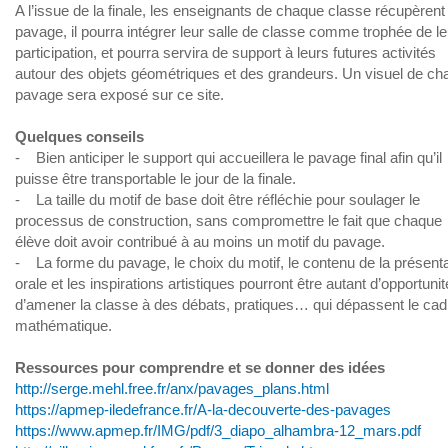
A l’issue de la finale, les enseignants de chaque classe récupèrent 
pavage, il pourra intégrer leur salle de classe comme trophée de le
participation, et pourra servira de support à leurs futures activités
autour des objets géométriques et des grandeurs. Un visuel de ch
pavage sera exposé sur ce site.
Quelques conseils
- Bien anticiper le support qui accueillera le pavage final afin qu’il
puisse être transportable le jour de la finale.
- La taille du motif de base doit être réfléchie pour soulager le
processus de construction, sans compromettre le fait que chaque
élève doit avoir contribué à au moins un motif du pavage.
- La forme du pavage, le choix du motif, le contenu de la présenta
orale et les inspirations artistiques pourront être autant d’opportuni
d’amener la classe à des débats, pratiques… qui dépassent le cad
mathématique.
Ressources pour comprendre et se donner des idées
http://serge.mehl.free.fr/anx/pavages_plans.html
https://apmep-iledefrance.fr/A-la-decouverte-des-pavages
https://www.apmep.fr/IMG/pdf/3_diapo_alhambra-12_mars.pdf