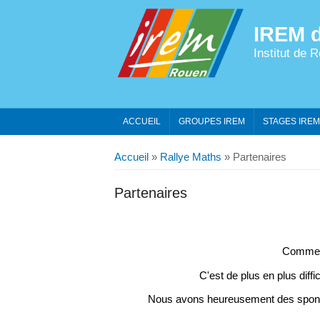
IREM 
Institut de
ACCUEIL
GROUPES IREM
STAGES IREM
Vous êtes ici
Accueil
»
Rallye Maths
» Partenaires
Partenaires
Comme vo
C'est de plus en plus diff
Nous avons heureusement des sponsors